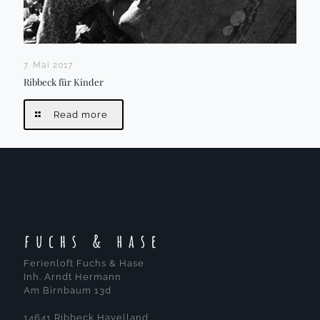
7. Mai 2017
Ribbeck für Kinder
Read more
Ferienloft Fuchs & Hase
Inh. Arndt Hermann
Am Birnbaum 13d
14641 Ribbeck Havelland