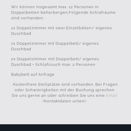
Wir können insgesamt max. 12 Personen in
Doppelbetten beherbergen.Folgende Schlafräume
sind vorhanden:
1x Doppelzimmer mit zwei Einzelbätten/ eigenes
Duschbad
1x Doppelzimmer mit Doppelbett/ eigenes
Duschbad
2x Doppelzimmer mit Doppelbett/ eigenes
Duschbad + Schlafcouch max. 2 Personen
Babybett auf Anfrage
. Kostenfreie Stellplätze sind vorhanden. Bei Fragen
oder Schwierigkeiten mit der Buchung sprechen
Sie uns gerne an oder schreiben Sie uns eine
Email
(Kontaktdaten unten).